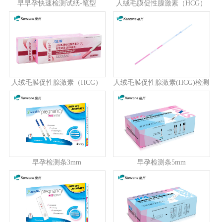
早早孕快速检测试纸-笔型
人绒毛膜促性腺激素（HCG）
检测试纸--胶体金法-笔型
人绒毛膜促性腺激素（HCG）
人绒毛膜促性腺激素(HCG)检测
检测试纸--胶体金法-笔型
试纸(条型)
早孕检测条3mm
早孕检测条5mm